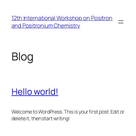
Przejdź
do
12th International Workshop on Positron
treści
and Positronium Chemistry
Blog
Hello world!
Welcome to WordPress. This is your first post. Edit or
delete it, then start writing!