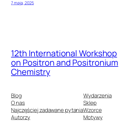
7 maja, 2025
12th International Workshop
on Positron and Positronium
Chemistry
Blog
Wydarzenia
O nas
Sklep
Najczęściej zadawane pytania
Wzorce
Autorzy
Motywy